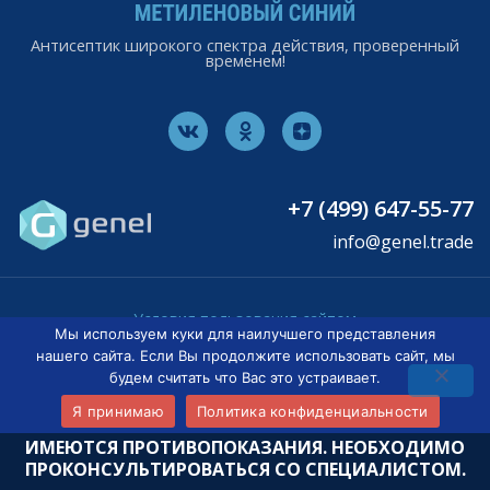
Антисептик широкого спектра действия, проверенный
временем!
V
O
L
k
d
i
n
n
o
k
k
l
a
+7 (499) 647-55-77
s
s
info@genel.trade
n
i
k
i
Условия пользования сайтом
Мы используем куки для наилучшего представления
Политика конфиденциальности
нашего сайта. Если Вы продолжите использовать сайт, мы
будем считать что Вас это устраивает.
© 2026 Genel
Я принимаю
Политика конфиденциальности
ИМЕЮТСЯ ПРОТИВОПОКАЗАНИЯ. НЕОБХОДИМО
ПРОКОНСУЛЬТИРОВАТЬСЯ СО СПЕЦИАЛИСТОМ.