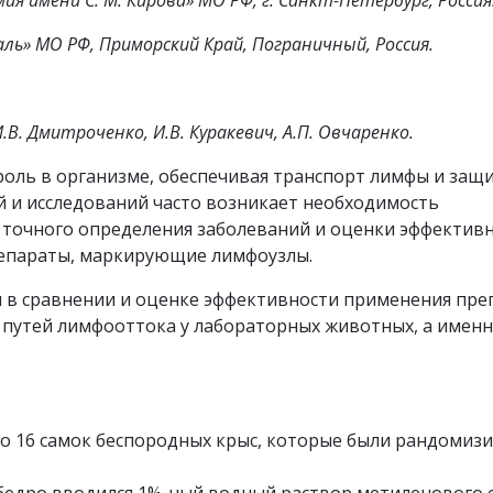
я имени С. М. Кирова» МО РФ, г. Санкт-Петербург, Россия
аль» МО РФ, Приморский Край, Пограничный, Россия.
 И.В. Дмитроченко, И.В. Куракевич, А.П. Овчаренко.
оль в организме, обеспечивая транспорт лимфы и защи
й и исследований часто возникает необходимость
 точного определения заболеваний и оценки эффектив
препараты, маркирующие лимфоузлы.
я в сравнении и оценке эффективности применения пре
 путей лимфооттока у лабораторных животных, а имен
о 16 самок беспородных крыс, которые были рандомиз