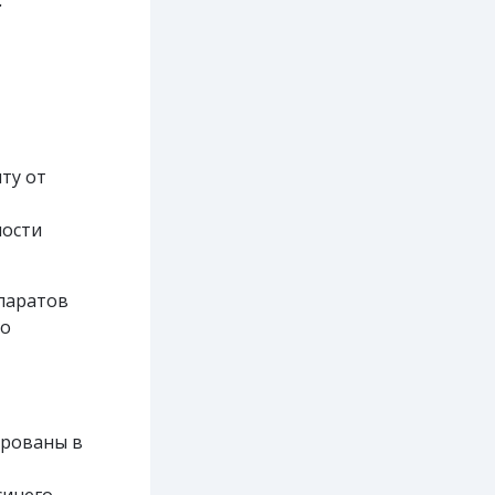
.
ту от
ности
паратов
но
ированы в