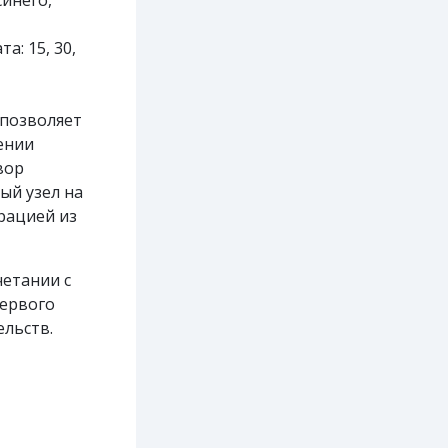
инего,
: 15, 30,
 позволяет
ении
вор
ый узел на
рацией из
четании с
первого
льств.