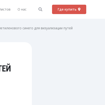
Search
листов
О нас
Где купить
етиленового синего для визуализации путей
ТЕЙ