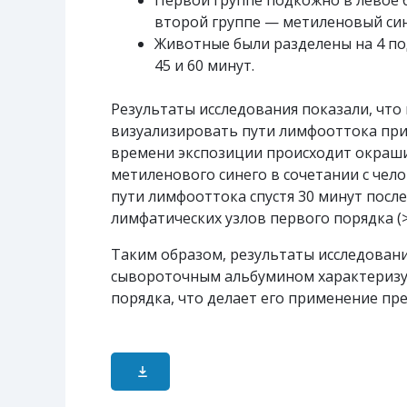
Первой группе подкожно в левое 
второй группе — метиленовый си
Животные были разделены на 4 под
45 и 60 минут.
Результаты исследования показали, что
визуализировать пути лимфооттока при 
времени экспозиции происходит окраши
метиленового синего в сочетании с че
пути лимфооттока спустя 30 минут посл
лимфатических узлов первого порядка (>
Таким образом, результаты исследовани
сывороточным альбумином характеризуе
порядка, что делает его применение п