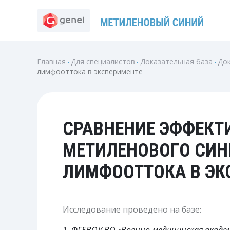
Перейти
к
содержимому
Главная
Для специалистов
Доказательная база
Док
лимфооттока в эксперименте
СРАВНЕНИЕ ЭФФЕКТ
МЕТИЛЕНОВОГО СИН
ЛИМФООТТОКА В ЭК
Исследование проведено на базе: