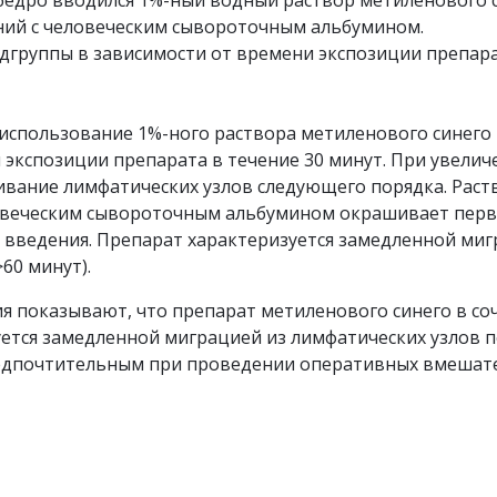
бедро вводился 1%-ный водный раствор метиленового с
ний с человеческим сывороточным альбумином.
группы в зависимости от времени экспозиции препарата
 использование 1%-ного раствора метиленового синего
экспозиции препарата в течение 30 минут. При увелич
вание лимфатических узлов следующего порядка. Раст
ловеческим сывороточным альбумином окрашивает перв
е введения. Препарат характеризуется замедленной миг
60 минут).
я показывают, что препарат метиленового синего в со
тся замедленной миграцией из лимфатических узлов 
редпочтительным при проведении оперативных вмешате