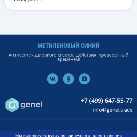
Антисептик широкого спектра действия, проверенный
временем!
V
O
L
k
d
i
n
n
o
k
k
l
a
+7 (499) 647-55-77
s
s
info@genel.trade
n
i
k
i
Условия пользования сайтом
Мы используем куки для наилучшего представления