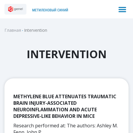
Перейти
M
Search
к
содержимому
Главная
Intervention
INTERVENTION
METHYLENE BLUE ATTENUATES TRAUMATIC
BRAIN INJURY-ASSOCIATED
NEUROINFLAMMATION AND ACUTE
DEPRESSIVE-LIKE BEHAVIOR IN MICE
Research performed at: The authors: Ashley M.
Fenn, John P.